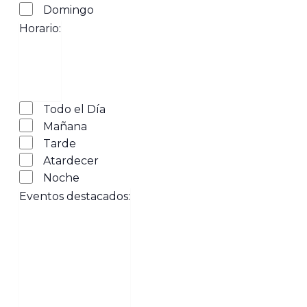
Domingo
Horario
:
Abrir
Horario
filtro
Cerrar
Todo el Día
filtro
Mañana
Tarde
Atardecer
Noche
Eventos destacados
: