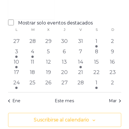
Abrir
filtro
Eventos
Cerrar
Mostrar solo eventos destacados
Calendario
filtro
destacados
L
M
X
J
V
S
D
de
0
0
0
0
0
1
0
27
28
29
30
31
1
2
Eventos
eventos
eventos
eventos
eventos
eventos
evento
evento
1
3
0
0
0
0
0
3
4
5
6
7
8
9
evento
eventos
eventos
eventos
eventos
eventos
evento
2
0
0
0
1
0
0
10
11
12
13
14
15
16
eventos
eventos
eventos
eventos
evento
eventos
evento
0
0
0
0
0
0
0
17
18
19
20
21
22
23
eventos
eventos
eventos
eventos
eventos
eventos
evento
1
0
0
0
0
1
0
24
25
26
27
28
1
2
evento
eventos
eventos
eventos
eventos
evento
evento
Ene
Este mes
Mar
Suscribirse al calendario