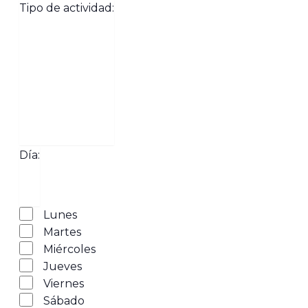
Pueblos
filtro
Cerrar
Tipo de actividad
:
filtro
Abrir
filtro
Tipo de
Cerrar
Día
:
filtro
actividad
Abrir
Día
filtro
Cerrar
Lunes
filtro
Martes
Miércoles
Jueves
Viernes
Sábado