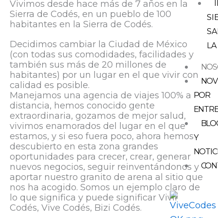
Vivimos desde hace más de 7 años en la
Sierra de Codés, en un pueblo de 100
SI
habitantes en la Sierra de Codés.
SA
Decidimos cambiar la Ciudad de México
LA
(con todas sus comodidades, facilidades y
también sus más de 20 millones de
NOS
habitantes) por un lugar en el que vivir con
NOV
calidad es posible.
Manejamos una agencia de viajes 100% a
POR
distancia, hemos conocido gente
ENTR
extraordinaria, gozamos de mejor salud,
BLO
vivimos enamorados del lugar en el que
estamos, y si eso fuera poco, ahora hemos
Y
descubierto en esta zona grandes
NOTIC
oportunidades para crecer, crear, generar
CON
nuevos negocios, seguir reinventándonos y
aportar nuestro granito de arena al sitio que
nos ha acogido. Somos un ejemplo claro de
lo que significa y puede significar Vivir
Codés, Vive Codés, Bizi Codés.