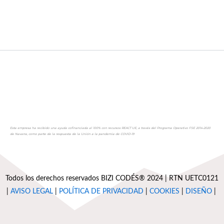
Esta empresa ha recibido una ayuda cofinanciada al 100% con recursos REACT UE, a través del Programa Operativo FSE 2014-2020
de Navarra, como parte de la respuesta de la Unión a la pandemia de COVID-19
Todos los derechos reservados BIZI CODÉS® 2024 | RTN UETC0121
|
AVISO LEGAL
|
POLÍTICA DE PRIVACIDAD
|
COOKIES
|
DISEÑO
|