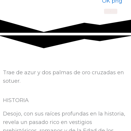
F
T
S
Y
A
X
a
w
o
o
p
c
i
u
u
p
e
t
n
t
l
b
t
d
u
e
Trae de azur y dos palmas de oro cruzadas en
o
e
c
b
sotuer.
o
r
l
e
HISTORIA
k
o
Desojo, con sus raíces profundas en la historia,
u
revela un pasado rico en vestigios
prehistóricos, romanos y de la Edad de los