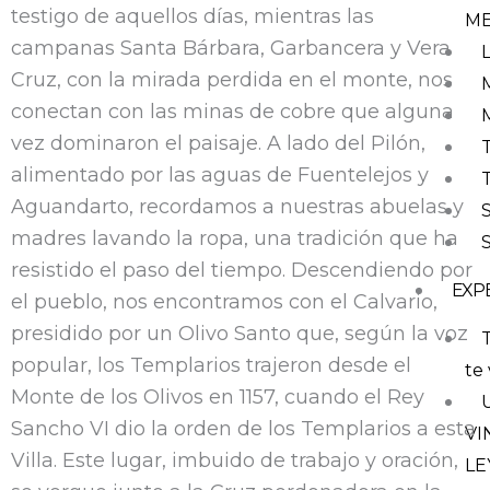
testigo de aquellos días, mientras las
M
campanas Santa Bárbara, Garbancera y Vera
Cruz, con la mirada perdida en el monte, nos
conectan con las minas de cobre que alguna
vez dominaron el paisaje. A lado del Pilón,
alimentado por las aguas de Fuentelejos y
Aguandarto, recordamos a nuestras abuelas y
madres lavando la ropa, una tradición que ha
resistido el paso del tiempo. Descendiendo por
EXP
el pueblo, nos encontramos con el Calvario,
presidido por un Olivo Santo que, según la voz
T
popular, los Templarios trajeron desde el
te 
Monte de los Olivos en 1157, cuando el Rey
Sancho VI dio la orden de los Templarios a esta
VI
Villa. Este lugar, imbuido de trabajo y oración,
LE