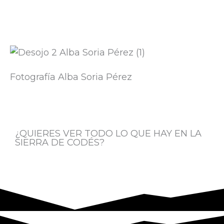
Fotografía Alba Soria Pérez
T
w
¿QUIERES VER TODO LO QUE HAY EN LA
i
SIERRA DE CODÉS?
t
t