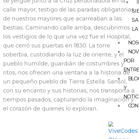
se yergue junto a la Cruz perdonadora en la
calle mayor, testigo de las paradas obligatorias
SI
de nuestros mayores que acarreaban a las
SA
bestias. Caminando calle arriba, descubrimos
LA
los vestigios de lo que una vez fue el Hospital,
NOS
que cerró sus puertas en 1830. La torre
NOV
soberbia, custodiando la luz de oriente, y el
POR
pueblo humilde, guardián de costumbres y
ENTR
ritos, nos ofrecen una ventana a la historia de
BLO
un pequeño pueblo de Tierra Estella. Sansol,
Y
con su encanto y sus historias, nos transporta a
NOTIC
tiempos pasados, capturando la imaginación y
CON
el corazón de quienes lo exploran.
FOTOGRAFÍA ALBA SONIA PEREZ