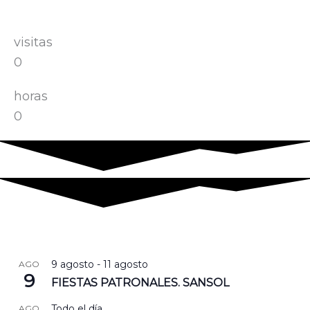
visitas
0
horas
0
9 agosto
-
11 agosto
AGO
9
FIESTAS PATRONALES. SANSOL
Todo el día
AGO