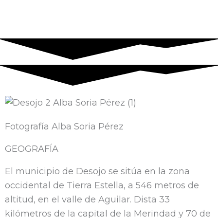
S
S
A
F
o
p
p
a
u
o
p
c
n
t
l
e
d
i
e
b
c
f
o
Fotografía Alba Soria Pérez
l
y
o
GEOGRAFÍA
El municipio de Desojo se sitúa en la zona
o
k
occidental de Tierra Estella, a 546 metros de
u
altitud, en el valle de Aguilar. Dista 33
kilómetros de la capital de la Merindad y 70 de