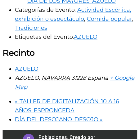
DÍA DE LOS MAYORES. AZUELO
Categorías de Evento:
Actividad Escénica,
exhibición o espectáculo
,
Comida popular
,
Tradiciones
Etiquetas del Evento:
AZUELO
Recinto
AZUELO
AZUELO
,
NAVARRA
31228
España
+ Google
Map
«
TALLER DE DIGITALIZACIÓN. 10 A 16
AÑOS. ESPRONCEDA
DÍA DEL DESOJANO. DESOJO
»