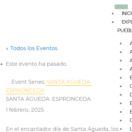
Ir
al
INIC
contenido
EXP
PUEB
« Todos los Eventos
Este evento ha pasado.
Event Series:
SANTA ÁGUEDA.
ESPRONCEDA
SANTA ÁGUEDA. ESPRONCEDA
1 febrero, 2025
En el encantador día de Santa Águeda, los