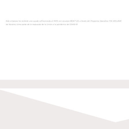
Esta empresa ha recibido una ayuda cofinanciada al 100% con recursos REACT UE, a través del Programa Operativo FSE 2014-2020
de Navarra, como parte de la respuesta de la Unión a la pandemia de COVID-19