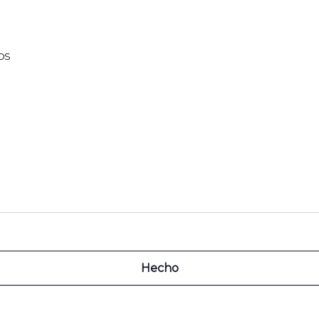
OS
ÉS
Hecho
 MEANO