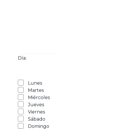
filtro
Abrir
filtro
Tipo de
Cerrar
Día
:
filtro
actividad
Abrir
Día
filtro
Cerrar
Lunes
filtro
Martes
Miércoles
Jueves
Viernes
Sábado
Domingo