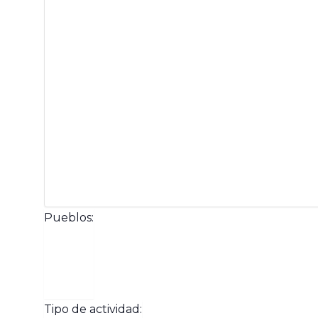
Pueblos
:
Abrir
Pueblos
filtro
Cerrar
Tipo de actividad
: