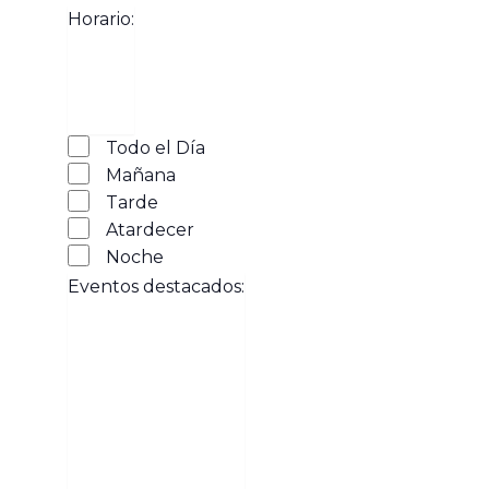
Horario
:
Abrir
Horario
filtro
Cerrar
Todo el Día
filtro
Mañana
Tarde
Atardecer
Noche
Eventos destacados
: