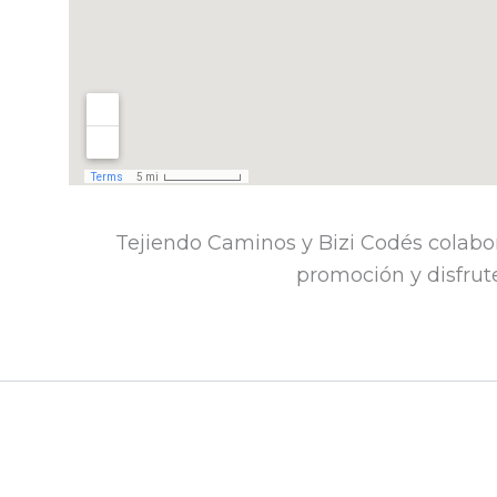
los
BLOG Y NOTICIAS
resultados
CONTACTO
filtrados.
Tejiendo Caminos y Bizi Codés colabo
promoción y disfrute