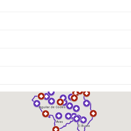
Suscribirse al calendario
O
ODÉS
 cerdos te vigilan”
TOS, VINOS, LIBROS Y LEYENDAS EN BARGOTA
 LA SIERRA DE CODES – SABORES Y CULTURA EN LA SIERRA DE CODES
REGAS