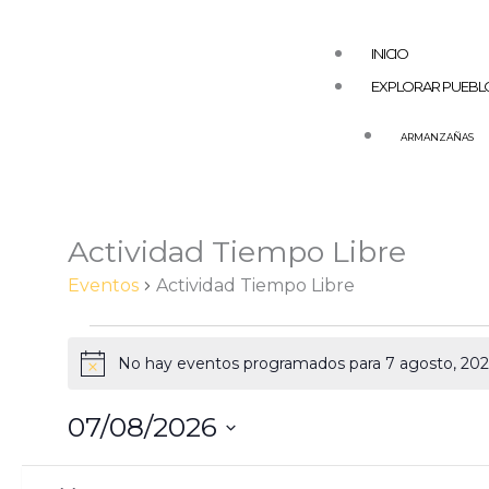
Ir
al
INICIO
contenido
EXPLORAR PUEBL
ARMANZAÑAS
AGUILAR DE COD
ARAS
AZUELO
Actividad Tiempo Libre
Eventos
en
BARGOTA
Eventos
Actividad Tiempo Libre
7
CABREDO
agosto,
DESOJO
No hay eventos programados para 7 agosto, 2026.
2026
Aviso
ESPRONCEDA
EL BUSTO
07/08/2026
GENEVILLA
Selecciona
Filtros
Cambiando
LA POBLACIÓN –
la