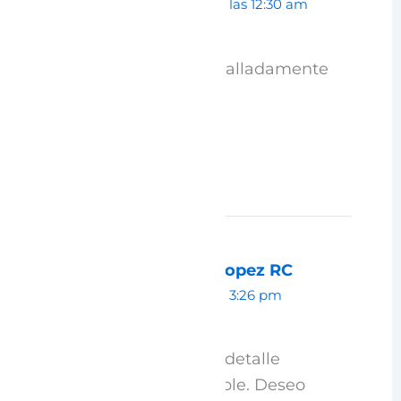
octubre 27, 2025 a las 12:30 am
Muy intetesante y detalladamente
elaborado.
GRACIAS.
Responder
Rosa Martha Lopez RC
mayo 2, 2025 a las 3:26 pm
Hermoso lugar. Cada detalle
expresado está increíble. Deseo