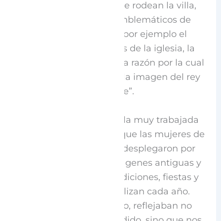
los increíbles paisajes que rodean la villa,
recorrer los sitios más emblemáticos de
Espronceda, y descubrir por ejemplo el
nombre de las campanas de la iglesia, la
historia de la Cofradía o la razón por la cual
el crucero lleva grabada la imagen del rey
navarro Sancho “el Fuerte”.
A a la vez disfrutaron de la muy trabajada
exposición fotográfica
que las mujeres de
la
Asociación Katxupin
desplegaron por
calles y rincones con imágenes antiguas y
actuales de todas las tradiciones, fiestas y
celebraciones que se realizan cada año.
Cada lámina, cada retrato, reflejaban no
sólo cosas que han sucedido, sino que nos