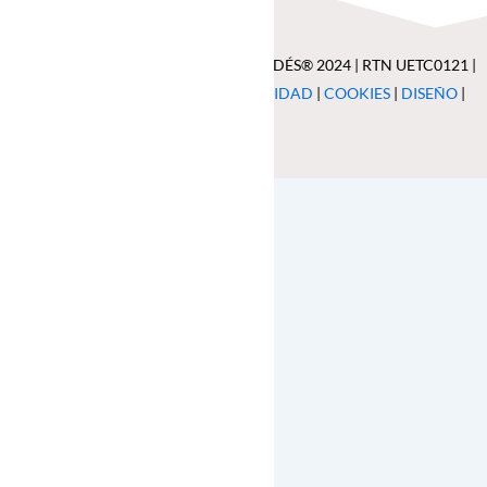
Todos los derechos reservados BIZI CODÉS® 2024 | RTN UETC0121 |
AVISO LEGAL
|
POLÍTICA DE PRIVACIDAD
|
COOKIES
|
DISEÑO
|