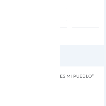
SIGUIENTE
6 comentarios en “ESTE ES MI PUEBLO”
Carmiña