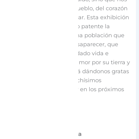
hablaban del alma del pueblo, del corazón
y la memoria de este lugar. Esta exhibición
llena de orgullo ha hecho patente la
alegría y el espíritu de una población que
no tiene intención de desaparecer, que
ama el lugar que les ha dado vida e
historia, que propicia el amor por su tierra y
que seguramente seguirá dándonos gratas
sorpresas y muchos, muchísimos
momentos para recordar en los próximos
años.
Un Mercado lleno de vida