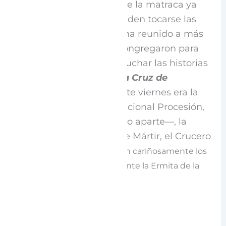
comenzó con el sonido de la matraca ya
que en estos días no pueden tocarse las
campanas de la iglesia
,
ha reunido a más
de 35 personas que se congregaron para
conocer, reconocer y escuchar las historias
de la
Cofradía de la Vera Cruz de
Espronceda
—que en este viernes era la
protagonista con su tradicional Procesión,
la cual merece un artículo aparte—, la
Parroquia de San Vicente Mártir, el Crucero
-o
el Cristo
, com
o lo llaman cariñosamente los
vecinos y vecinas- y finalmente la Ermita de la
Virgen del Campo.