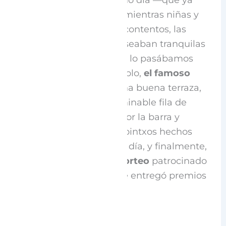
buena falta nos hacía— mientras niñas y
niños corrían y jugaban contentos, las
personas mayores se paseaban tranquilas
entre los puestos y todos lo pasábamos
muy bien. El bar del pueblo,
el famoso
Txankete
se lució con una buena terraza,
atendiendo a una interminable fila de
personas que pasaban por la barra y
ofreciendo una serie de pintxos hechos
especialmente para este día, y finalmente,
el evento cerró con un
Sorteo
patrocinado
por el Ayuntamiento que entregó premios
a dos felices ganadoras.