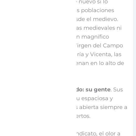
Un pueblo relativamente nuevo si lo
comparamos con algunas poblaciones
aledañas que existen desde el medievo.
Aquí, no tenemos murallas medievales ni
neveros, pero tenemos un magnífico
crucero y una hermosa Virgen del Campo
de talla románica, y a María y Vicenta, las
campanas que aún resuenan en lo alto de
la torre de la iglesia.
Espronceda es sobre todo: su gente
. Sus
txokos y chimeneas. Es su espaciosa y
única Plaza de los Fueros abierta siempre a
recibir con los brazos abiertos.
Es el bar Txankete y el Sindicato, el olor a