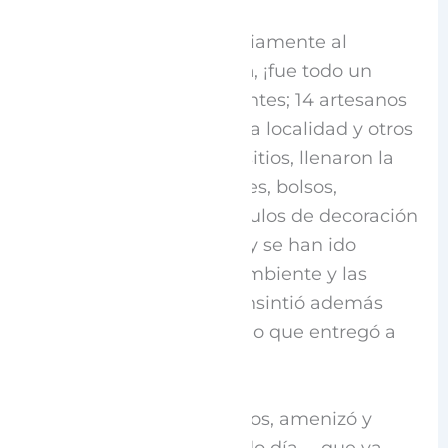
Por lo que respecta propiamente al
Mercado en Espronceda
, ¡fue todo un
éxito!: Más de 200 asistentes; 14 artesanos
y artesanas, algunas de la localidad y otros
que venían de distintos sitios, llenaron la
plaza con joyería, juguetes, bolsos,
inciensos, maderas, artículos de decoración
e incluso algunos libros, y se han ido
contentos con el buen ambiente y las
ventas; la alcaldía los consintió además
con un pequeño obsequio que entregó a
cada uno.
La música
de los trikititxos, amenizó y
alegró aún más el soleado día —que ya