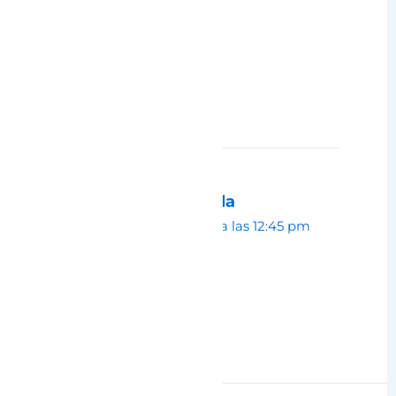
Espectacular 😍
Responder
Paola Estrada
mayo 22, 2025 a las 12:45 pm
Gracias!! 🙂
Responder