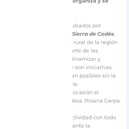
Una comunidad que se organiza y se
muestra al mundo
Estos Mercados son impulsados por
Tejiendo Caminos en la Sierra de Codés
,
el proyecto de desarrollo rural de la región
que los auspicia como parte de las
acciones previstas para dinamizar y
promover nuestra zona, y son iniciativas
que desde luego, no serían posibles sin la
colaboración directa de los
Ayuntamientos
, en esta ocasión el
encabezado por la Alcaldesa Jhoana Cerpa.
Para llevar a cabo esta actividad con todo
lo que implica, es importante la