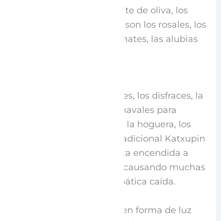
pimientos asados, el aceite de oliva, los
almendros y los viñedos, son los rosales, los
geranios, los mejores tomates, las alubias
secándose al sol.
Son las comidas populares, los disfraces, la
quema del judas en Carnavales para
eliminar todos los males, la hoguera, los
asados en la plaza y el tradicional Katxupin
persiguiendo con la punta encendida a
todo el que se atraviese, causando muchas
risas y una que otra simpática caída.
Es el Olentzero bajando en forma de luz