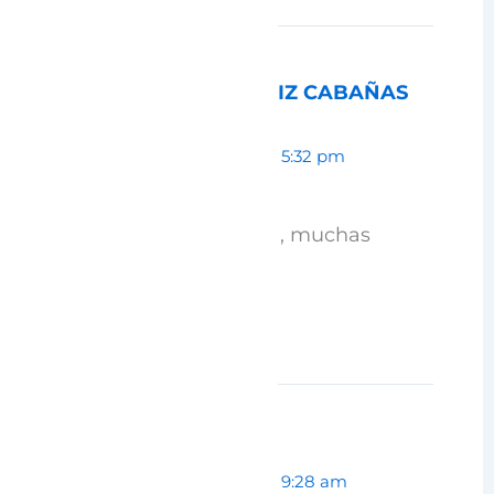
BENJAMIN RUIZ CABAÑAS
IZQUIERDO
abril 25, 2025 a las 5:32 pm
Hermoso día sin duda, muchas
sonrisas, inolvidable
Responder
Jhoana
abril 25, 2025 a las 9:28 am