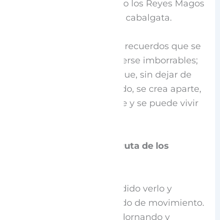
desde lo alto de la sierra o los Reyes Magos
en su pequeña y mágica cabalgata.
Es memoria, tradiciones, recuerdos que se
forjan cada día para volverse imborrables;
una especie de mundo que, sin dejar de
estar en contacto con todo, se crea aparte,
un lugar en el que se vive y se puede vivir
muy bien.
El alma del pueblo y la Ruta de los
Cofrades
Y sí, todo esto hemos podido verlo y
sentirlo en un día colmado de movimiento.
Mujeres, niñas y niños adornando y