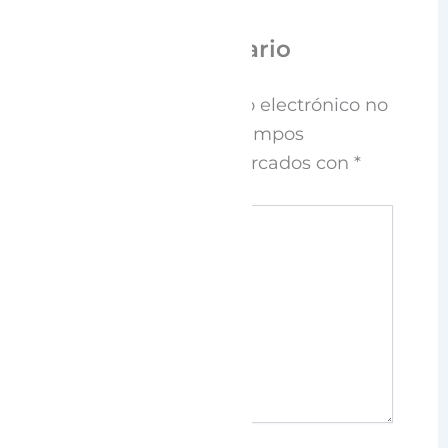
Deja un comentario
Tu dirección de correo electrónico no
será publicada.
Los campos
obligatorios están marcados con
*
Escribe
aquí...