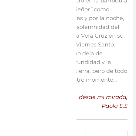
una gran familia, se celebró en la parroquia
“la Pasión y muerte del Señor”
como
corresponde a estas fechas y por la noche,
el pueblo se vistió con la solemnidad del
paso de los Cofrades de la Vera Cruz en su
tradicional Procesión de Viernes Santo.
Este conmovedor ritual no deja de
sorprenderme por la profundidad y la
sencillez que a la vez encierra, pero de todo
esto, ya hablaremos en otro momento…
desde mi mirada,
Paola E.S