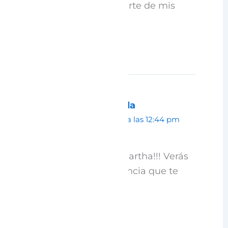
pronto ir a conocer parte de mis
raíces. Gracias
Responder
Paola Estrada
mayo 22, 2025 a las 12:44 pm
Ojalá que sí Rosa Martha!!! Verás
la hermosa experiencia que te
llevas!
Responder