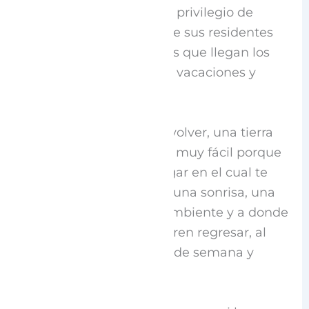
de los pocos que tiene el privilegio de
contar niñas y niños entre sus residentes
habituales y muchos más que llegan los
fines de semana o en las vacaciones y
fiestas.
Es un lugar que invita a volver, una tierra
en la que echar raíces es muy fácil porque
acoge y abraza, es un lugar en el cual te
encuentras siempre con una sonrisa, una
persona amable, buen ambiente y a donde
los jóvenes siempre quieren regresar, al
menos para pasar un fin de semana y
respirar un aire distinto.