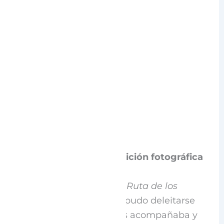
Memoria viva y la exposición fotográfica
Durante esta entrañable
Ruta de los
Cofrades
, cada visitante pudo deleitarse
del buen tiempo que nos acompañaba y