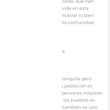
Ayuntamiento de Espronceda, que han
querido dar a conocer la vida en esta
pequeña población y demostrar lo bien
que se puede estar en esta comunidad.
La esencia de Espronceda
Espronceda es una villa tranquila pero
llena de vida y alegría. Su población es
predominantemente de personas mayores
y aunque forma parte de los pueblos en
peligro de despoblación, también es uno