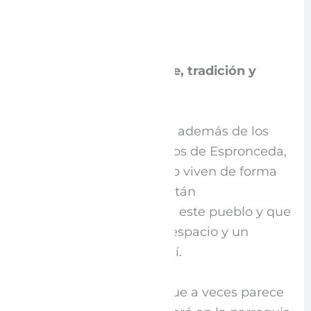
El cierre, entre familia, fe, tradición y
emoción
Ya por la tarde quedaron además de los
habitantes, las hijas e hijos de Espronceda,
aquellas personas que no viven de forma
permanente pero que están
profundamente unidas a este pueblo y que
encuentran siempre un espacio y un
momento para estar aquí.
Y en la intimidad de lo que a veces parece