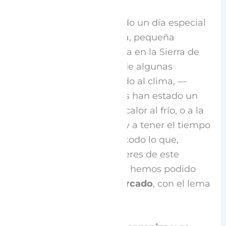
Este Viernes Santo ha sido un día especial
en la Villa de Espronceda, pequeña
población navarra situada en la Sierra de
Codés. Por fin, después de algunas
vicisitudes y dudas debido al clima, —
porque ¡vaya que los días han estado un
poco locos, pasando del calor al frío, o a la
lluvia sin previo aviso!— y a tener el tiempo
suficiente para preparar todo lo que,
particularmente las mujeres de este
pueblo queríamos hacer, hemos podido
llevar a cabo nuestro
Mercado
, con el lema
“Este es mi pueblo”.