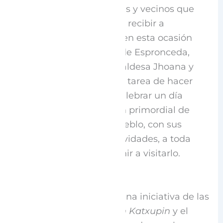
determinación de vecinas y vecinos que
quieran organizarse para recibir a
artesanos y visitantes, y en esta ocasión
fueron algunas vecinas de Espronceda,
quienes junto con la Alcaldesa Jhoana y
Bizi Codés
, se dieron a la tarea de hacer
todo lo necesario para celebrar un día
singular, con la intención primordial de
mostrar la calidez del pueblo, con sus
tradiciones, fiestas y actividades, a toda
persona que quisiera venir a visitarlo.
“Este es mi pueblo”
es una iniciativa de las
mujeres de la
Asociación Katxupin
y el