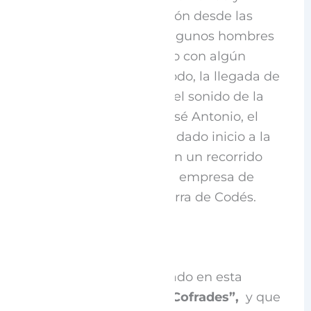
embelleciendo cada rincón desde las
primeras horas del día, algunos hombres
involucrados colaborando con algún
detalle. Y una vez listo todo, la llegada de
los primeros visitantes y el sonido de la
matraca en manos de José Antonio, el
Abad de la Cofradía, han dado inicio a la
jornada que comenzó con un recorrido
guiado por
Bizi Codés
, la empresa de
turismo cultural de la Sierra de Codés.
El recorrido guiado, titulado en esta
ocasión
“La Ruta de los Cofrades”,
y que