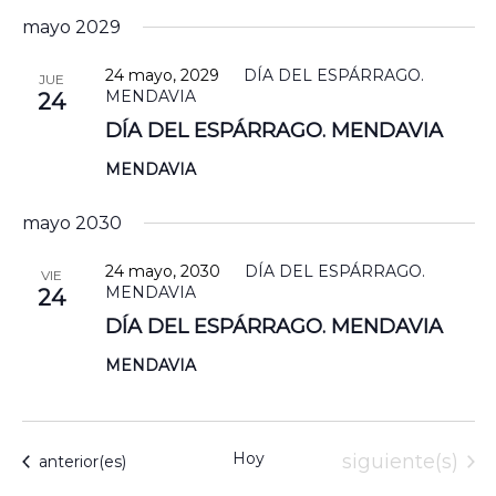
mayo 2029
SI
SA
24 mayo, 2029
DÍA DEL ESPÁRRAGO.
JUE
MENDAVIA
24
LA
DÍA DEL ESPÁRRAGO. MENDAVIA
NOS
MENDAVIA
NOV
POR
mayo 2030
ENTR
24 mayo, 2030
DÍA DEL ESPÁRRAGO.
VIE
BLO
MENDAVIA
24
Y
DÍA DEL ESPÁRRAGO. MENDAVIA
NOTIC
MENDAVIA
CON
Hoy
Eventos
siguiente(s)
Eventos
anterior(es)