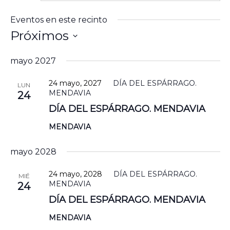
M
Eventos en este recinto
Próximos
Selecciona
la
mayo 2027
fecha.
24 mayo, 2027
DÍA DEL ESPÁRRAGO.
LUN
MENDAVIA
24
DÍA DEL ESPÁRRAGO. MENDAVIA
MENDAVIA
EXP
mayo 2028
T
te 
24 mayo, 2028
DÍA DEL ESPÁRRAGO.
MIÉ
MENDAVIA
24
DÍA DEL ESPÁRRAGO. MENDAVIA
VI
MENDAVIA
LE