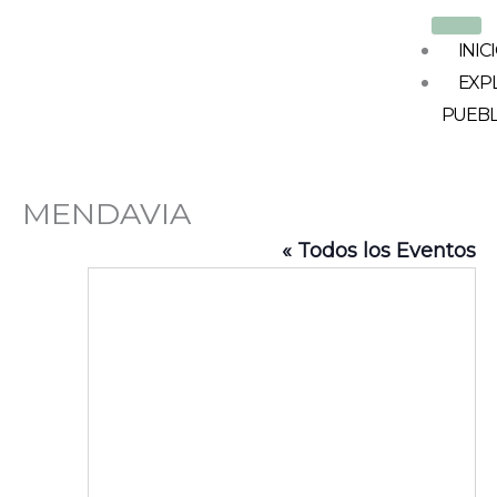
Ir
al
INIC
contenido
EXP
PUEB
MENDAVIA
« Todos los Eventos