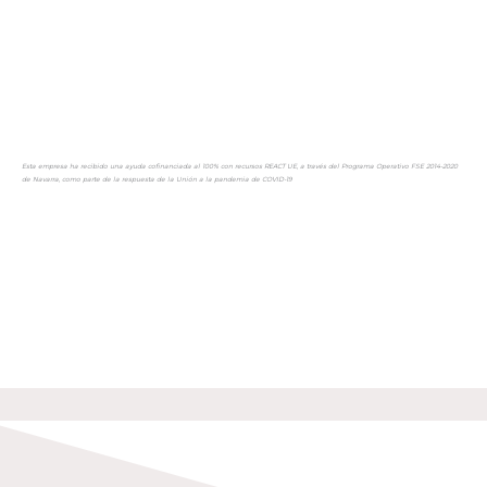
Esta empresa ha recibido una ayuda cofinanciada al 100% con recursos REACT UE, a través del Programa Operativo FSE 2014-2020
de Navarra, como parte de la respuesta de la Unión a la pandemia de COVID-19