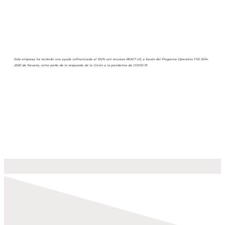
Esta empresa ha recibido una ayuda cofinanciada al 100% con recursos REACT UE, a través del Programa Operativo FSE 2014-
2020 de Navarra, como parte de la respuesta de la Unión a la pandemia de COVID-19