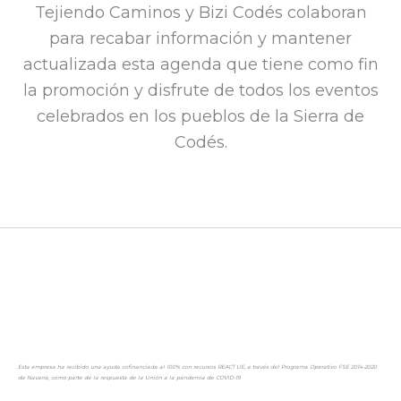
Tejiendo Caminos y Bizi Codés colaboran
para recabar información y mantener
actualizada esta agenda que tiene como fin
la promoción y disfrute de todos los eventos
celebrados en los pueblos de la Sierra de
Codés.​
Esta empresa ha recibido una ayuda cofinanciada al 100% con recursos REACT UE, a través del Programa Operativo FSE 2014-2020
de Navarra, como parte de la respuesta de la Unión a la pandemia de COVID-19