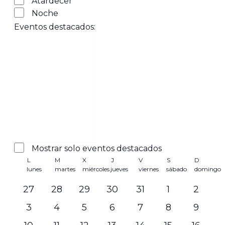
Atardecer
Noche
Eventos destacados
:
Abrir
filtro
Eventos
Cerrar
Mostrar solo eventos destacados
Calendario
filtro
destacados
L
M
X
J
V
S
D
lunes
martes
miércoles
jueves
viernes
sábado
domingo
de
Eventos
0
0
0
0
0
0
0
27
28
29
30
31
1
2
eventos
eventos
eventos
eventos
eventos
eventos
evento
0
0
0
0
0
0
0
3
4
5
6
7
8
9
eventos
eventos
eventos
eventos
eventos
eventos
evento
0
0
0
0
0
1
1