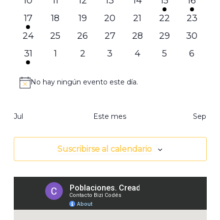
10
11
12
13
14
15
16
eventos
eventos
eventos
eventos
eventos
evento
evento
1
0
0
0
0
0
0
17
18
19
20
21
22
23
evento
eventos
eventos
eventos
eventos
eventos
evento
0
0
0
0
0
0
0
24
25
26
27
28
29
30
eventos
eventos
eventos
eventos
eventos
eventos
evento
1
0
0
0
0
0
0
31
1
2
3
4
5
6
evento
eventos
eventos
eventos
eventos
eventos
evento
No hay ningún evento este día.
Aviso
Jul
Este mes
Sep
Suscribirse al calendario