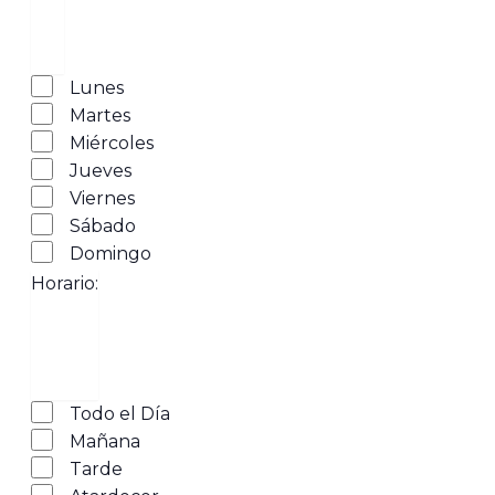
filtro
actividad
Abrir
Día
filtro
Cerrar
Lunes
filtro
Martes
Miércoles
Jueves
Viernes
Sábado
Domingo
Horario
:
Abrir
Horario
filtro
Cerrar
Todo el Día
filtro
Mañana
Tarde