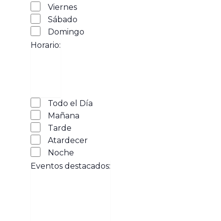
Viernes
Sábado
Domingo
Horario
:
Abrir
Horario
filtro
Cerrar
Todo el Día
filtro
Mañana
Tarde
Atardecer
Noche
Eventos destacados
: