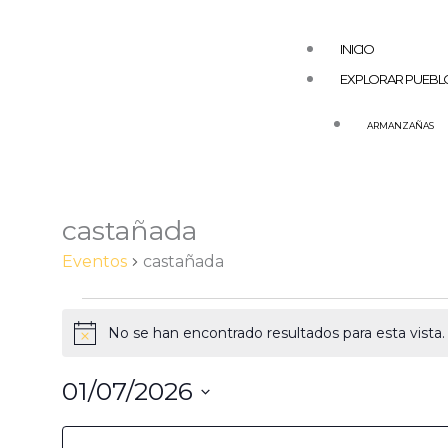
Ir
al
INICIO
contenido
EXPLORAR PUEBL
ARMANZAÑAS
LUNES
MARTES
AGUILAR DE COD
ARAS
AZUELO
castañada
Eventos
BARGOTA
Eventos
castañada
CABREDO
DESOJO
No se han encontrado resultados para esta vista. 
Aviso
ESPRONCEDA
EL BUSTO
01/07/2026
GENEVILLA
Selecciona
Filtros
Cambiando
LA POBLACIÓN –
la