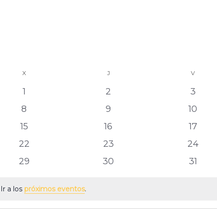
X
J
V
0
0
0
1
2
3
eventos
eventos
event
0
0
0
8
9
10
eventos
eventos
event
0
0
0
15
16
17
eventos
eventos
event
0
0
0
22
23
24
eventos
eventos
evento
0
0
0
29
30
31
eventos
eventos
event
Ir a los
próximos eventos
.