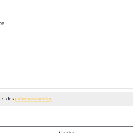
OS
MIÉRCOLES
JUEVES
VIERNE
ÉS
Ir a los
próximos eventos
.
 MEANO