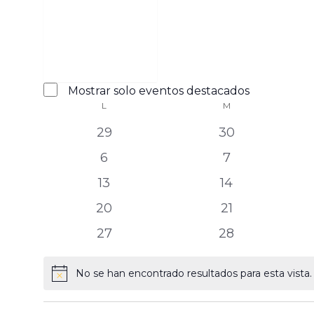
Abrir
filtro
Eventos
Cerrar
Mostrar solo eventos destacados
L
M
Calendario
filtro
destacados
de
0
0
29
30
Eventos
eventos
eventos
0
0
6
7
eventos
eventos
0
0
13
14
eventos
eventos
0
0
20
21
eventos
eventos
0
0
27
28
eventos
eventos
No se han encontrado resultados para esta vista. 
Aviso