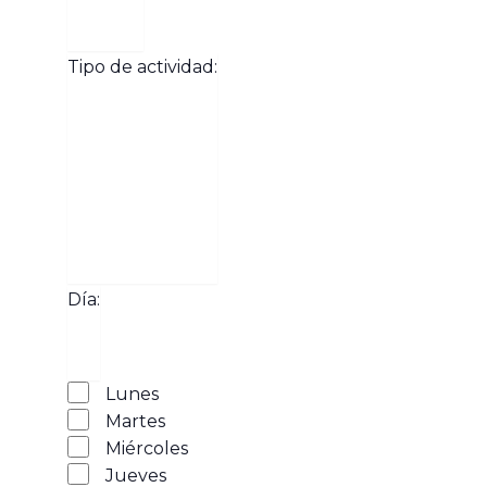
Abrir
Pueblos
filtro
Cerrar
Tipo de actividad
:
filtro
Abrir
filtro
Tipo de
Cerrar
Día
:
filtro
actividad
Abrir
Día
filtro
Cerrar
Lunes
filtro
Martes
Miércoles
Jueves