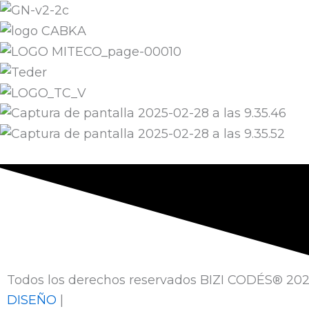
Todos los derechos reservados BIZI CODÉS® 202
DISEÑO
|