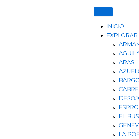
Ir
al
contenido
INICIO
EXPLORAR
ARMA
AGUIL
ARAS
AZUEL
BARG
CABR
DESOJ
ESPR
EL BU
GENEV
LA PO