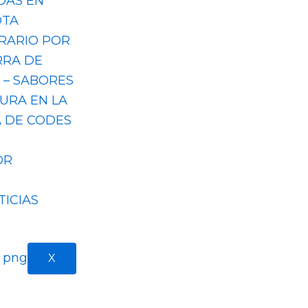
DAS EN
OTA
ERARIO POR
RRA DE
 – SABORES
TURA EN LA
A DE CODES
S
OR
TICIAS
X