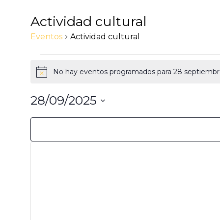
Eventos
Actividad cultural
en
Eventos
Actividad cultural
28
septiembre,
No hay eventos programados para 28 septiembre,
2025
Aviso
28/09/2025
Selecciona
Filtros
Cambiando
la
fecha.
cualquiera
de
las
entradas
del
formulario