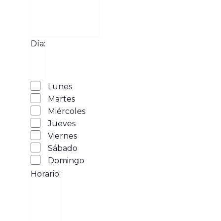
Abrir
filtro
Tipo de
Cerrar
Día
:
filtro
actividad
Abrir
Día
filtro
Cerrar
Lunes
filtro
Martes
Miércoles
Jueves
Viernes
Sábado
Domingo
Horario
:
Abrir