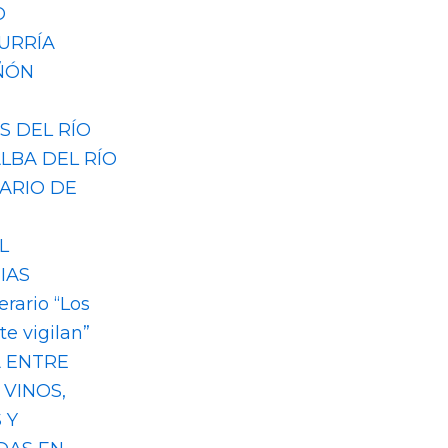
O
URRÍA
ÑÓN
S DEL RÍO
LBA DEL RÍO
ARIO DE
L
IAS
terario “Los
te vigilan”
A ENTRE
 VINOS,
 Y