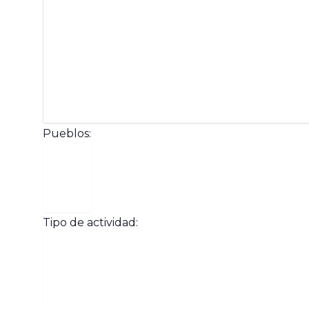
Pueblos
:
Abrir
Pueblos
filtro
Cerrar
Tipo de actividad
:
filtro