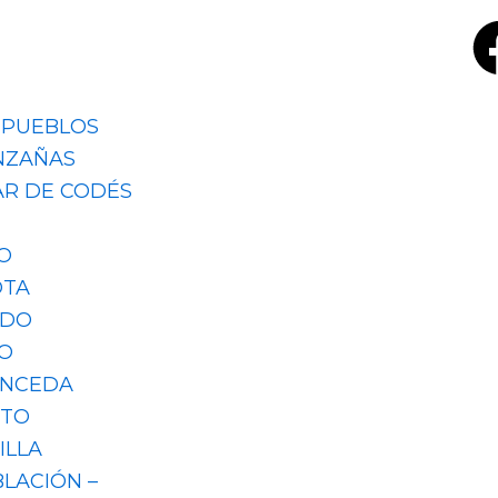
 PUEBLOS
NZAÑAS
AR DE CODÉS
O
OTA
EDO
O
ONCEDA
STO
ILLA
BLACIÓN –