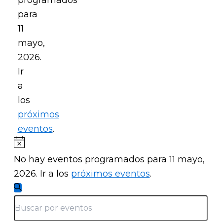
para
11
mayo,
2026.
Ir
a
los
próximos
eventos
.
Aviso
No hay eventos programados para 11 mayo,
2026. Ir a los
próximos eventos
.
Navegación
Buscar
de
Introduce
la
búsqueda
palabra