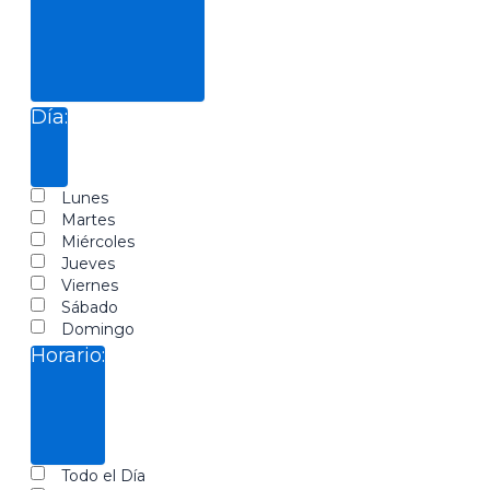
Abrir
filtro
Cerrar
Tipo de
Día
:
filtro
actividad
Abrir
filtro
Cerrar
Día
Lunes
filtro
Martes
Miércoles
Jueves
Viernes
Sábado
Domingo
Horario
:
Abrir
filtro
Cerrar
Horario
Todo el Día