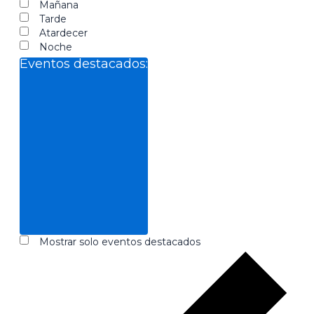
filtro
Mañana
Tarde
Atardecer
Noche
Eventos destacados
:
Abrir
filtro
Cerrar
Eventos
Mostrar solo eventos destacados
filtro
destacados