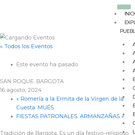
Ir
al
INIC
contenido
EXP
PUEB
« Todos los Eventos
Este evento ha pasado.
SAN ROQUE. BARGOTA
16 agosto, 2024
«
Romería a la Ermita de la Virgen de la
Cuesta. MUÉS
FIESTAS PATRONALES. ARMANZAÑAS
»
Tradición de Bargota. Es un día festivo-religioso.