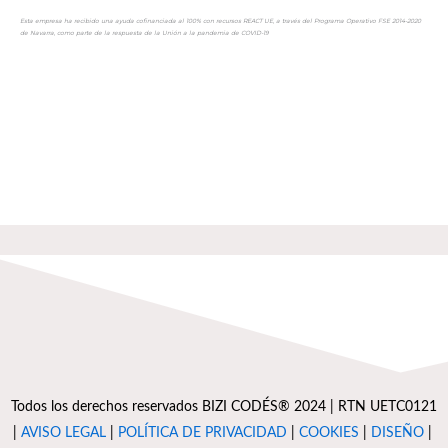
Esta empresa ha recibido una ayuda cofinanciada al 100% con recursos REACT UE, a través del Programa Operativo FSE 2014-2020
de Navarra, como parte de la respuesta de la Unión a la pandemia de COVID-19
Todos los derechos reservados BIZI CODÉS® 2024 | RTN UETC0121
|
AVISO LEGAL
|
POLÍTICA DE PRIVACIDAD
|
COOKIES
|
DISEÑO
|