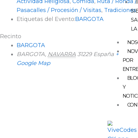
Actividad Religiosa
,
Comida
,
Ruta / Ronda /
Pasacalles / Procesión / Visitas
,
Tradiciones
SI
Etiquetas del Evento:
BARGOTA
SA
LA
Recinto
NOS
BARGOTA
NOV
BARGOTA
,
NAVARRA
31229
España
+
POR
Google Map
ENTR
BLO
Y
NOTIC
CON