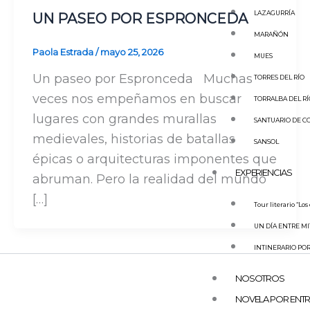
LAZAGURRÍA
UN PASEO POR ESPRONCEDA
MARAÑÓN
Paola Estrada
/
mayo 25, 2026
MUES
Un paseo por Espronceda Muchas
TORRES DEL RÍO
veces nos empeñamos en buscar
TORRALBA DEL RÍ
lugares con grandes murallas
SANTUARIO DE C
medievales, historias de batallas
SANSOL
épicas o arquitecturas imponentes que
EXPERIENCIAS
abruman. Pero la realidad del mundo
[…]
Tour literario “Los
UN DÍA ENTRE MI
INTINERARIO POR
NOSOTROS
NOVELA POR ENT