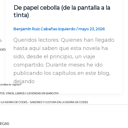
De papel cebolla (de la pantalla a la
tinta)
Benjamín Ruiz Cabañas Izquierdo
/
mayo 23, 2026
Queridos lectores: Quienes han llegado
O
hasta aquí saben que esta novela ha
ODÉS
sido, desde el principio, un viaje
compartido. Durante meses he ido
publicando los capítulos en este blog,
dejando
 cerdos te vigilan”
TOS, VINOS, LIBROS Y LEYENDAS EN BARGOTA
 LA SIERRA DE CODES – SABORES Y CULTURA EN LA SIERRA DE CODES
REGAS