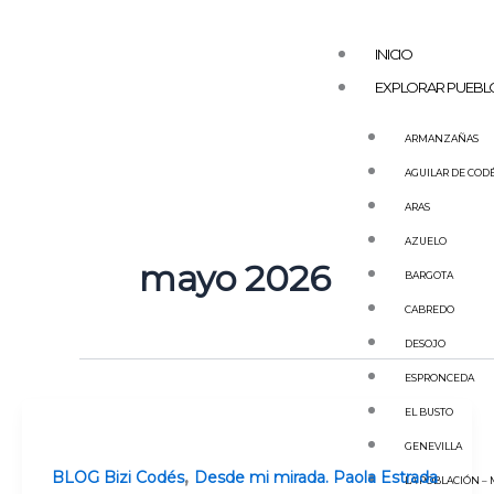
Ir
al
INICIO
contenido
EXPLORAR PUEBL
ARMANZAÑAS
AGUILAR DE COD
ARAS
AZUELO
mayo 2026
BARGOTA
CABREDO
DESOJO
ESPRONCEDA
EL BUSTO
GENEVILLA
,
BLOG Bizi Codés
Desde mi mirada. Paola Estrada
LA POBLACIÓN –