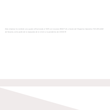
Esta empresa ha recibido una ayuda cofinanciada al 100% con recursos REACT UE, a través del Programa Operativo FSE 2014-2020
de Navarra, como parte de la respuesta de la Unión a la pandemia de COVID-19