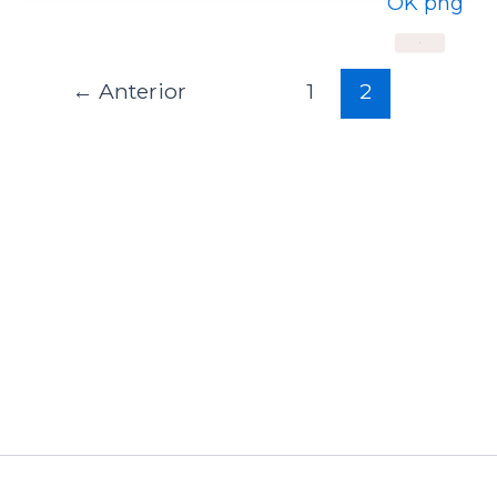
X
←
Anterior
1
2