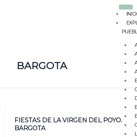
Ir
al
INIC
contenido
EXP
PUEB
BARGOTA
FIESTAS DE LA VIRGEN DEL POYO.
BARGOTA