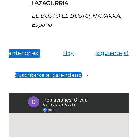
LAZAGURRíA
EL BUSTO
EL BUSTO, NAVARRA,
España
Eventos
Eventos
Hoy
siguiente(s)
anterior(es)
Suscribirse al calendario