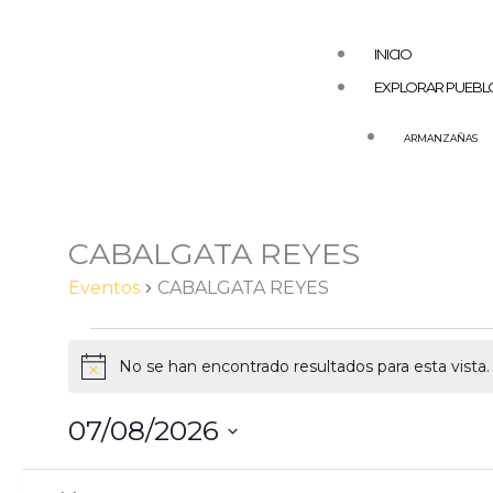
Ir
al
INICIO
contenido
EXPLORAR PUEBL
ARMANZAÑAS
LUNES
MARTES
AGUILAR DE COD
ARAS
AZUELO
CABALGATA REYES
Eventos
BARGOTA
Eventos
CABALGATA REYES
CABREDO
DESOJO
No se han encontrado resultados para esta vista. 
Aviso
ESPRONCEDA
EL BUSTO
07/08/2026
GENEVILLA
Selecciona
L
M
Filtros
Cambiando
Calendario
LA POBLACIÓN –
la