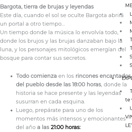
M
Bargota, tierra de brujas y leyendas
Este día, cuando el sol se oculte Bargota abrirá
un portal a otro tiempo…
Un tiempo donde la música lo envolvía todo,
donde los brujos y las brujas danzaban bajo la
luna, y los personajes mitológicos emergían del
bosque para contar sus secretos.
Todo comienza
en los
rincones encantados
EXP
del pueblo desde las 18:00 horas
, donde la
T
historia se hace presente y las leyendas
te 
susurran en cada esquina.
Luego, prepárate para uno de los
VI
momentos más intensos y emocionantes
LE
del año
a las
21:00 horas: