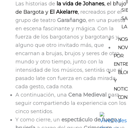
Las historias de
la vida de Johanes
, el brujo
SI
de Bargota y
El Akelarre
,
recreados por el
SA
grupo de teatro
Garañango
, en una puesta
LA
en escena fascinante y mágica. Con la
fuerza de los bargotanos y bargotanas y
NOS
alguno que otro invitado más, que
NOV
encarnan a brujas, brujos y seres de otro
POR
mundo y otro tiempo, junto con la
ENTR
intensidad de los músicos, sentirás que el
BLO
pasado late con fuerza en cada mirada,
Y
cada gesto, cada nota.
NOTIC
A continuación, una
Cena Medieval
para
CON
seguir compartiendo la experiencia con los
cinco sentidos.
Y como cierre, un
espectáculo de fuego y
brujería
a cargo del grupo
Grimorium
, que