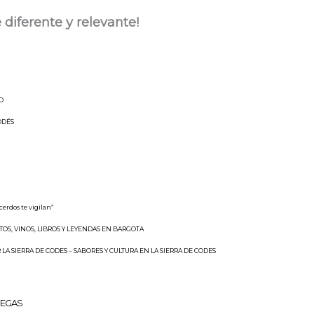
diferente y relevante!
O
ODÉS
 cerdos te vigilan”
TOS, VINOS, LIBROS Y LEYENDAS EN BARGOTA
 LA SIERRA DE CODES – SABORES Y CULTURA EN LA SIERRA DE CODES
REGAS