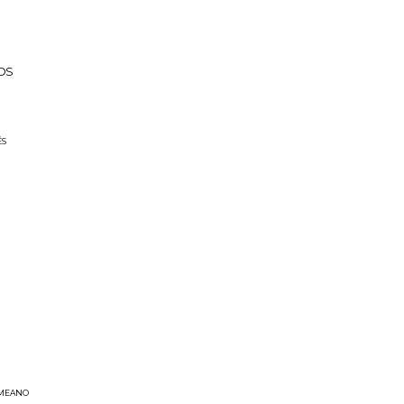
OS
ÉS
 MEANO