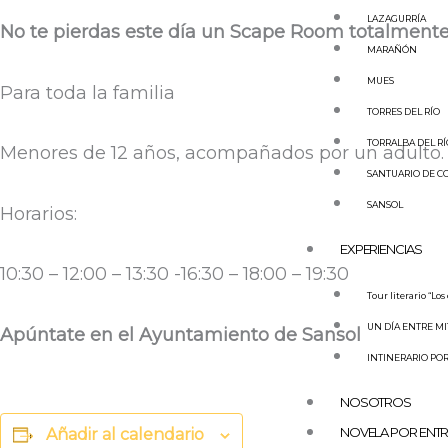
LAZAGURRÍA
No te pierdas este día un Scape Room totalmente 
MARAÑÓN
MUES
Para toda la familia
TORRES DEL RÍO
TORRALBA DEL RÍ
Menores de 12 años, acompañados por un adulto.
SANTUARIO DE C
SANSOL
Horarios:
EXPERIENCIAS
10:30 – 12:00 – 13:30 -16:30 – 18:00 – 19:30
Tour literario “Los
UN DÍA ENTRE MI
Apúntate en el Ayuntamiento de Sansol
INTINERARIO POR
NOSOTROS
NOVELA POR ENT
Añadir al calendario