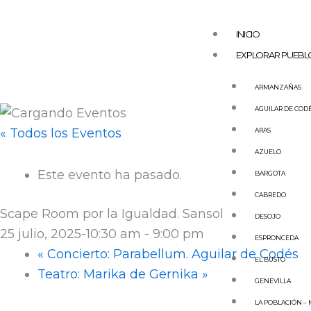
Ir
al
INICIO
contenido
EXPLORAR PUEBL
ARMANZAÑAS
AGUILAR DE COD
« Todos los Eventos
ARAS
AZUELO
Este evento ha pasado.
BARGOTA
CABREDO
Scape Room por la Igualdad. Sansol
DESOJO
25 julio, 2025-10:30 am
-
9:00 pm
ESPRONCEDA
«
Concierto: Parabellum. Aguilar de Codés
EL BUSTO
Teatro: Marika de Gernika
»
GENEVILLA
LA POBLACIÓN –