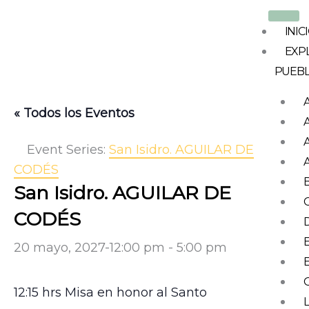
Ir
al
INIC
contenido
EXP
PUEB
« Todos los Eventos
Event Series:
San Isidro. AGUILAR DE
CODÉS
San Isidro. AGUILAR DE
CODÉS
20 mayo, 2027-12:00 pm
-
5:00 pm
12:15 hrs Misa en honor al Santo