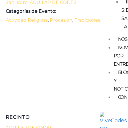
San Isidro. AGUILAR DE CODÉS
SI
Categorías de Evento:
SA
Actividad Religiosa
,
Procesión
,
Tradiciones
LA
NOS
NOV
POR
ENTR
BLO
Y
NOTIC
CON
RECINTO
AGUILAR DE CODÉS