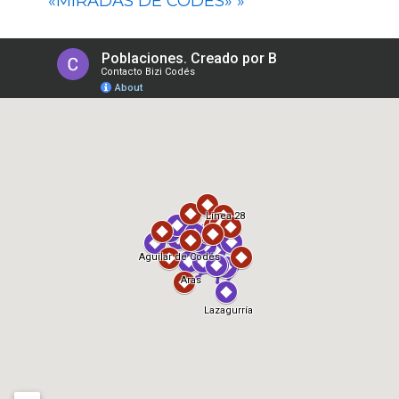
«MIRADAS DE CODÉS»
»