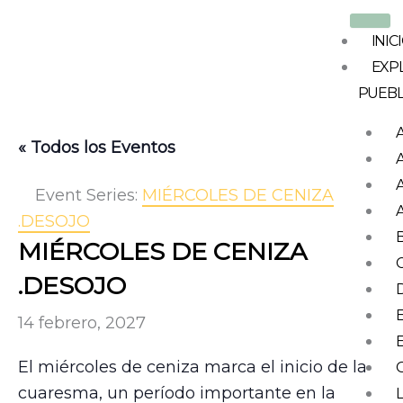
Ir
al
INIC
contenido
EXP
PUEB
« Todos los Eventos
Event Series:
MIÉRCOLES DE CENIZA
.DESOJO
MIÉRCOLES DE CENIZA
.DESOJO
14 febrero, 2027
El miércoles de ceniza marca el inicio de la
cuaresma, un período importante en la