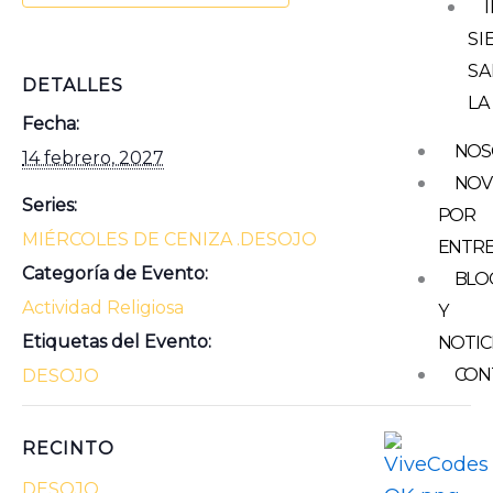
SI
SA
DETALLES
LA
Fecha:
NOS
14 febrero, 2027
NOV
Series:
POR
MIÉRCOLES DE CENIZA .DESOJO
ENTR
Categoría de Evento:
BLO
Actividad Religiosa
Y
Etiquetas del Evento:
NOTIC
CON
DESOJO
RECINTO
DESOJO