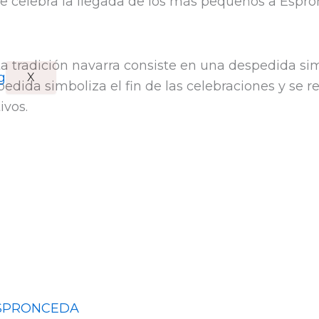
que celebra la llegada de los más pequeños a Espr
sta tradición navarra consiste en una despedida si
X
pedida simboliza el fin de las celebraciones y se r
ivos.
 ESPRONCEDA