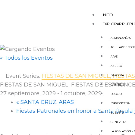
Ir
al
INICIO
contenido
EXPLORAR PUEBL
ARMANZAÑAS
AGUILAR DE COD
« Todos los Eventos
ARAS
AZUELO
Event Series:
FIESTAS DE SAN MIGUEL, FIEST
BARGOTA
FIESTAS DE SAN MIGUEL, FIESTAS DE ESPRONC
CABREDO
27 septiembre, 2029
-
1 octubre, 2029
DESOJO
«
SANTA CRUZ. ARAS
ESPRONCEDA
Fiestas Patronales en honor a Santa Úrsul
EL BUSTO
GENEVILLA
LA POBLACIÓN –