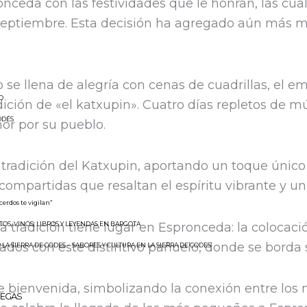
nceda con las festividades que le honran, las cua
eptiembre. Esta decisión ha agregado aún más magi
se llena de alegría con cenas de cuadrillas, el e
O
dición de «el katxupin». Cuatro días repletos de 
ODÉS
r por su pueblo.
a tradición del Katxupin, aportando un toque único
compartidas que resaltan el espíritu vibrante y 
 cerdos te vigilan”
tradición tiene lugar en Espronceda: la colocación
TOS, VINOS, LIBROS Y LEYENDAS EN BARGOTA
rnados con este distintivo pañuelo, donde se bord
 LA SIERRA DE CODES – SABORES Y CULTURA EN LA SIERRA DE CODES
e bienvenida, simbolizando la conexión entre los
REGAS