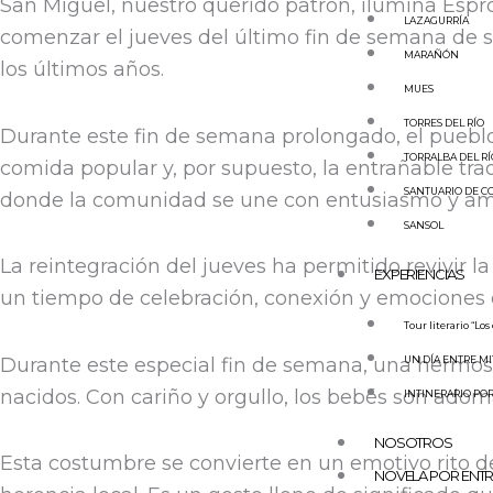
San Miguel, nuestro querido patrón, ilumina Espro
LAZAGURRÍA
comenzar el jueves del último fin de semana de s
MARAÑÓN
los últimos años.
MUES
TORRES DEL RÍO
Durante este fin de semana prolongado, el pueblo 
TORRALBA DEL RÍ
comida popular y, por supuesto, la entrañable tra
SANTUARIO DE C
donde la comunidad se une con entusiasmo y amo
SANSOL
La reintegración del jueves ha permitido revivir l
EXPERIENCIAS
un tiempo de celebración, conexión y emociones 
Tour literario “Los
Durante este especial fin de semana, una hermosa 
UN DÍA ENTRE MI
nacidos. Con cariño y orgullo, los bebés son ado
INTINERARIO POR
NOSOTROS
Esta costumbre se convierte en un emotivo rito d
NOVELA POR ENT