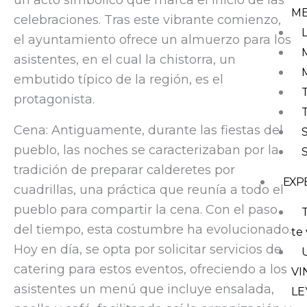
un acto simbólico que marca el inicio de las
M
celebraciones. Tras este vibrante comienzo,
el ayuntamiento ofrece un almuerzo para los
asistentes, en el cual la chistorra, un
embutido típico de la región, es el
protagonista.
Cena: Antiguamente, durante las fiestas del
pueblo, las noches se caracterizaban por la
tradición de preparar calderetes por
EXP
cuadrillas, una práctica que reunía a todo el
pueblo para compartir la cena. Con el paso
T
del tiempo, esta costumbre ha evolucionado.
te 
Hoy en día, se opta por solicitar servicios de
catering para estos eventos, ofreciendo a los
VI
asistentes un menú que incluye ensalada,
LE