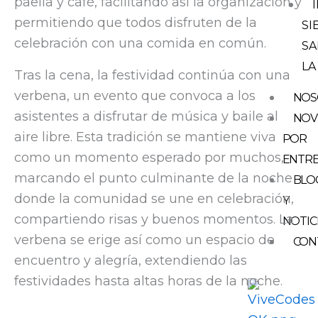
paella y café, facilitando así la organización y
permitiendo que todos disfruten de la
SI
celebración con una comida en común.
SA
LA
Tras la cena, la festividad continúa con una
verbena, un evento que convoca a los
NOS
asistentes a disfrutar de música y baile al
NOV
aire libre. Esta tradición se mantiene viva
POR
como un momento esperado por muchos,
ENTR
marcando el punto culminante de la noche
BLO
donde la comunidad se une en celebración,
Y
compartiendo risas y buenos momentos. La
NOTIC
verbena se erige así como un espacio de
CON
encuentro y alegría, extendiendo las
festividades hasta altas horas de la noche.