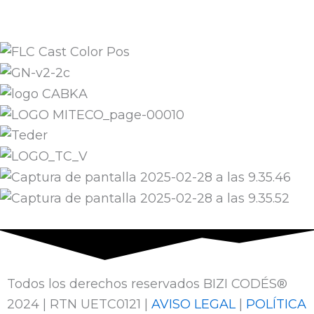
Todos los derechos reservados BIZI CODÉS®
2024 | RTN UETC0121 |
AVISO LEGAL
|
POLÍTICA