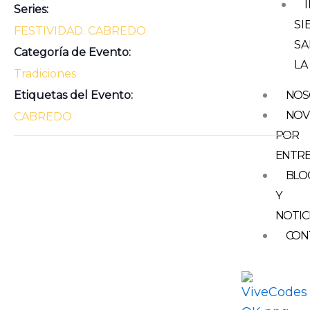
Series:
SI
FESTIVIDAD. CABREDO
SA
Categoría de Evento:
LA
Tradiciones
Etiquetas del Evento:
NOS
NOV
CABREDO
POR
ENTR
BLO
Y
NOTIC
CON