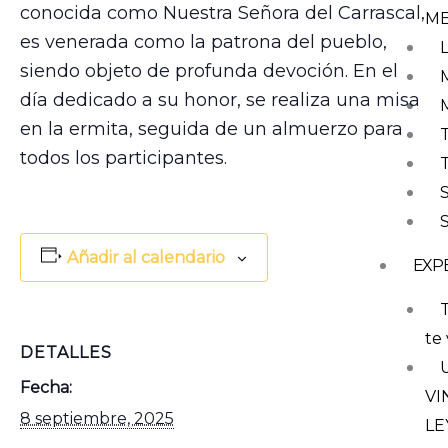
conocida como Nuestra Señora del Carrascal,
M
es venerada como la patrona del pueblo,
siendo objeto de profunda devoción. En el
día dedicado a su honor, se realiza una misa
en la ermita, seguida de un almuerzo para
todos los participantes.
Añadir al calendario
EXP
T
te 
DETALLES
Fecha:
VI
8 septiembre, 2025
LE