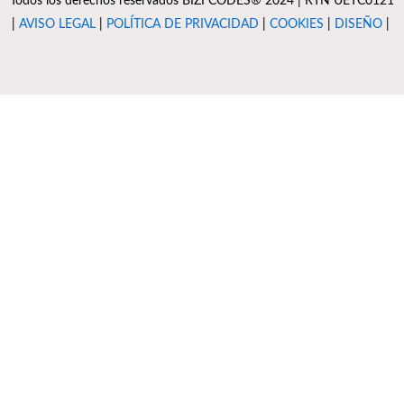
Todos los derechos reservados BIZI CODÉS® 2024 | RTN UETC0121
|
AVISO LEGAL
|
POLÍTICA DE PRIVACIDAD
|
COOKIES
|
DISEÑO
|