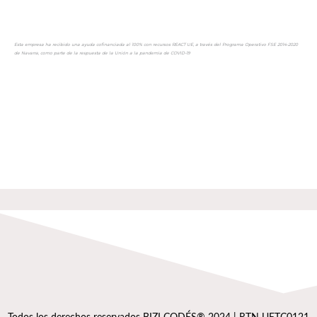
Esta empresa ha recibido una ayuda cofinanciada al 100% con recursos REACT UE, a través del Programa Operativo FSE 2014-2020
de Navarra, como parte de la respuesta de la Unión a la pandemia de COVID-19