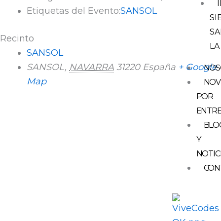
Etiquetas del Evento:
SANSOL
SI
SA
Recinto
LA
SANSOL
SANSOL
,
NAVARRA
31220
España
+ Google
NOS
Map
NOV
POR
ENTR
BLO
Y
NOTIC
CON