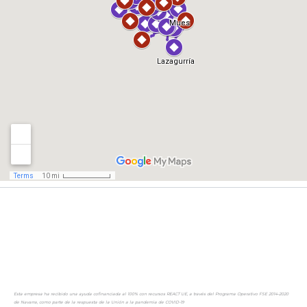
Esta empresa ha recibido una ayuda cofinanciada al 100% con recursos REACT UE, a través del Programa Operativo FSE 2014-2020
de Navarra, como parte de la respuesta de la Unión a la pandemia de COVID-19