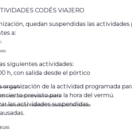
CTIVIDADES CODÉS VIAJERO
anización, quedan suspendidas las actividades
tes a:
O
ODÉS
s siguientes actividades:
00 h, con salida desde el pórtico
a organización de la actividad programada pa
 cerdos te vigilan”
cierto previsto para la hora del vermú.
TOS, VINOS, LIBROS Y LEYENDAS EN BARGOTA
izar las actividades suspendidas.
 LA SIERRA DE CODES – SABORES Y CULTURA EN LA SIERRA DE CODES
ausadas.
REGAS