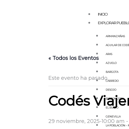
Ir
al
INICIO
contenido
EXPLORAR PUEBL
ARMANZAÑAS
AGUILAR DE COD
ARAS
« Todos los Eventos
AZUELO
BARGOTA
Este evento ha pasado.
CABREDO
DESOJO
Codés Viaje
ESPRONCEDA
EL BUSTO
GENEVILLA
29 noviembre, 2025-10:00 am
LA POBLACIÓN –