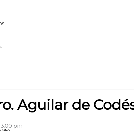
OS
ÉS
ro. Aguilar de Codé
-
3:00 pm
 MEANO