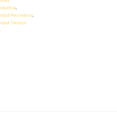
vidad
icipativa
,
vidad Recreativa
,
vidad Tiempo
e