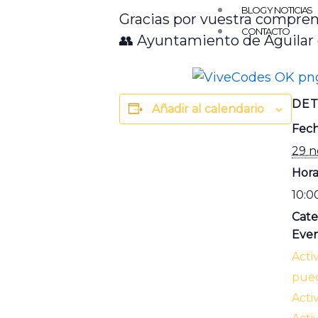
BLOG Y NOTICIAS
Gracias por vuestra compren
CONTACTO
👥 Ayuntamiento de Aguilar
DET
Añadir al calendario
Fech
29 n
Hora
10:0
Cate
Even
Acti
pued
Acti