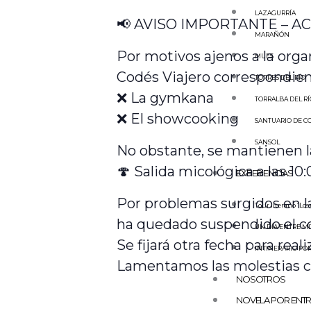
LAZAGURRÍA
📢 AVISO IMPORTANTE – A
MARAÑÓN
Por motivos ajenos a la org
MUES
Codés Viajero correspondien
TORRES DEL RÍO
❌ La gymkana
TORRALBA DEL RÍ
❌ El showcooking
SANTUARIO DE C
SANSOL
No obstante, se mantienen la
🍄 Salida micológica a las 10:
EXPERIENCIAS
Por problemas surgidos en l
Tour literario “Los
ha quedado suspendido el con
UN DÍA ENTRE MI
Se fijará otra fecha para real
INTINERARIO POR
Lamentamos las molestias c
NOSOTROS
NOVELA POR ENT