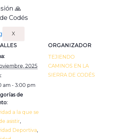
sión 🙏
 de Codés
X
ALLES
ORGANIZADOR
a:
TEJIENDO
oviembre, 2025
CAMINOS EN LA
SIERRA DE CODÉS
:
0 am - 3:00 pm
gorías de
to:
vidad a la que se
e asistir
,
vidad Deportiva
,