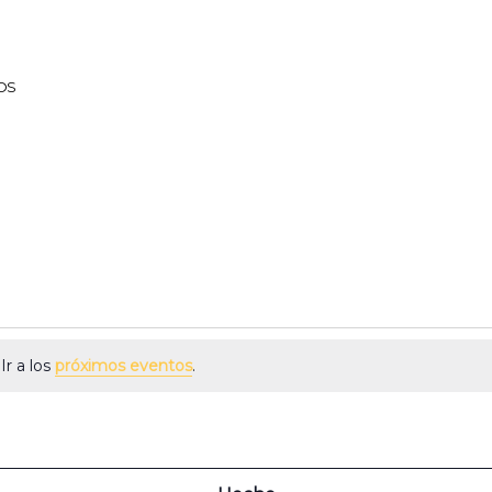
OS
MIÉRCOLES
JUEVES
VIERNE
ÉS
Ir a los
próximos eventos
.
 MEANO