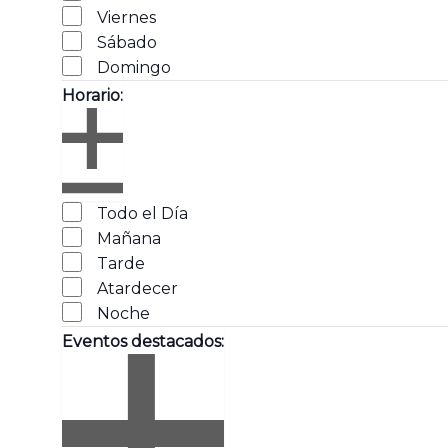
Viernes
Sábado
Domingo
Horario
:
Abrir
Horario
filtro
Cerrar
Todo el Día
filtro
Mañana
Tarde
Atardecer
Noche
Eventos destacados
: