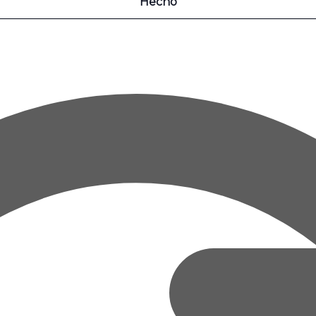
Hecho
O
ODÉS
 cerdos te vigilan”
TOS, VINOS, LIBROS Y LEYENDAS EN BARGOTA
 LA SIERRA DE CODES – SABORES Y CULTURA EN LA SIERRA DE CODES
REGAS