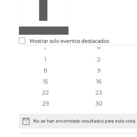
Abrir
filtro
Eventos
Cerrar
Mostrar solo eventos destacados
filtro
L
M
destacados
Calendario
de
0
0
1
2
Eventos
eventos
eventos
0
0
8
9
eventos
eventos
0
0
15
16
eventos
eventos
0
0
22
23
eventos
eventos
0
0
29
30
eventos
eventos
No se han encontrado resultados para esta vista. 
Aviso