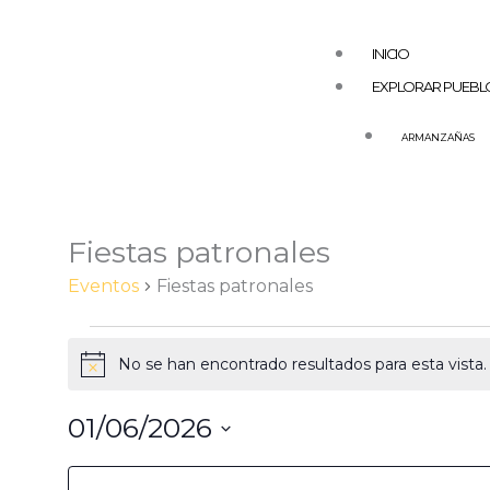
Ir
al
INICIO
contenido
EXPLORAR PUEBL
ARMANZAÑAS
LUNES
MARTES
AGUILAR DE COD
ARAS
AZUELO
Fiestas patronales
Eventos
BARGOTA
Eventos
Fiestas patronales
CABREDO
DESOJO
No se han encontrado resultados para esta vista. 
Aviso
ESPRONCEDA
EL BUSTO
01/06/2026
GENEVILLA
Selecciona
Filtros
Cambiando
LA POBLACIÓN –
la