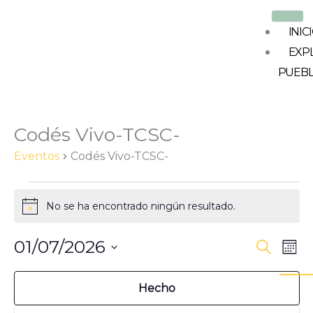
Ir
al
INIC
contenido
EXP
PUEB
LUNES
MARTES
MIÉRCOLES
JUEVES
VIERNES
SÁBADO
DOMI
Codés Vivo-TCSC-
Eventos
Eventos
Codés Vivo-TCSC-
No se ha encontrado ningún resultado.
Aviso
01/07/2026
Navegaci
Nav
Buscar
Mes
Oculta
de
de
Selecciona
Filtros
Filtros
Cambiando
la
búsqued
vist
Hecho
fecha.
cualquiera
y
de