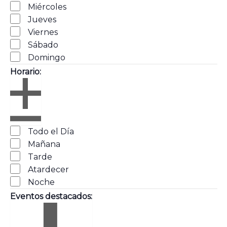
Miércoles
Jueves
X
Viernes
Sábado
Domingo
Horario
:
Abrir
Horario
filtro
Cerrar
Todo el Día
filtro
Mañana
Tarde
Atardecer
Noche
Eventos destacados
: