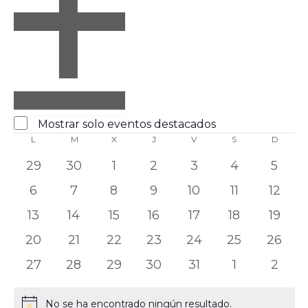
Abrir
filtro
Eventos
Cerrar
Mostrar solo eventos destacados
L
filtro
M
X
J
V
S
D
destacados
Calendario
de
0
0
0
0
0
0
0
29
30
1
2
3
4
5
Eventos
eventos
eventos
eventos
eventos
eventos
eventos
event
0
0
0
0
0
0
0
6
7
8
9
10
11
12
eventos
eventos
eventos
eventos
eventos
eventos
event
0
0
0
0
0
0
0
13
14
15
16
17
18
19
eventos
eventos
eventos
eventos
eventos
eventos
event
0
0
0
0
0
0
0
20
21
22
23
24
25
26
eventos
eventos
eventos
eventos
eventos
eventos
event
0
0
0
0
0
0
0
27
28
29
30
31
1
2
eventos
eventos
eventos
eventos
eventos
eventos
event
No se ha encontrado ningún resultado.